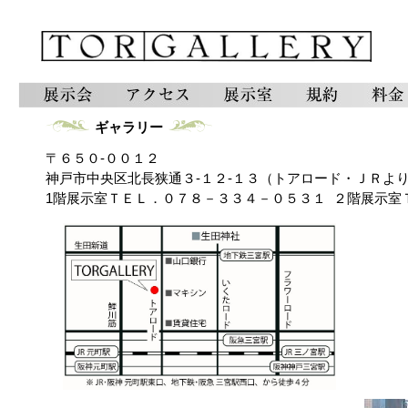
ギャラリー
〒６５０-００１２
神戸市中央区北長狭通３-１２-１３（トアロード・ＪＲよ
1階展示室ＴＥＬ．０７８－３３４－０５３１ ２階展示室