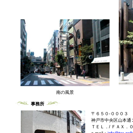
南の風景
事務所
〒６５０-０００３
神戸市中央区山本通
ＴＥＬ．/ ＦＡＸ．