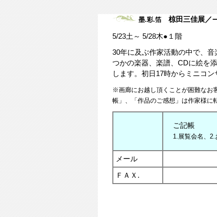
椋田三佳展／
墨.彩.箔
5/23土～ 5/28木●１階
30年に及ぶ作家活動の中で、
つかの楽器、楽譜、CDに絵を
します。初日17時からミニコンサ
※画廊にお越し頂くことが困難なお
帳」、「作品のご感想」は作家様に
ご記帳
1.展覧会名、
2
メール
ＦＡＸ.