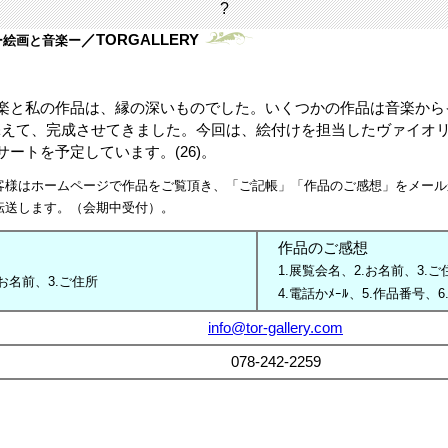
?
／TORGALLERY
ー絵画と音楽ー
音楽と私の作品は、縁の深いものでした。いくつかの作品は音楽か
添えて、完成させてきました。今回は、絵付けを担当したヴァイオリ
ートを予定しています。(26)。
客様はホームページで作品をご覧頂き、「ご記帳」「作品のご感想」をメール
転送します。（会期中受付）。
作品のご感想
1.展覧会名、
2.お名前、
3.
.お名前、
3.ご住所
4.電話かﾒｰﾙ、
5.作品番号、
6
info@tor-gallery.com
078-242-2259