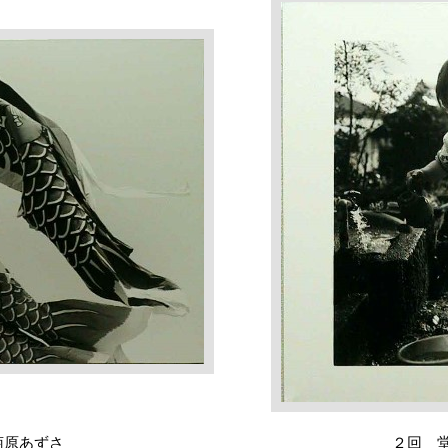
菊原あずさ
２回 