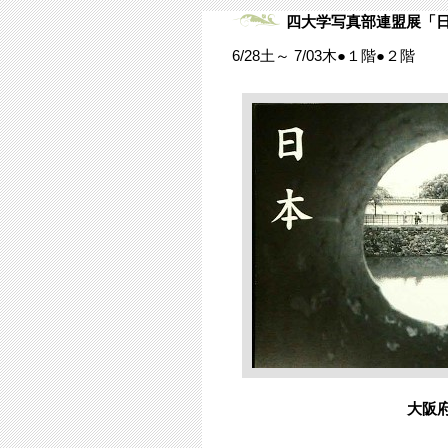
四大学写真部連盟展「
6/28土～ 7/03木●１階●２階
大阪