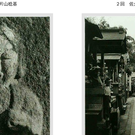
片山稔基
２回 佐