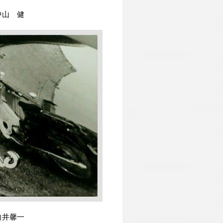
中山 健
向井馨一