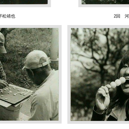
平松靖也
2回 