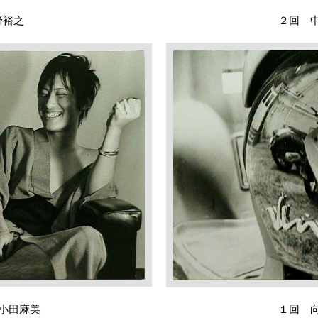
野裕之
２回 
小田麻美
１回 