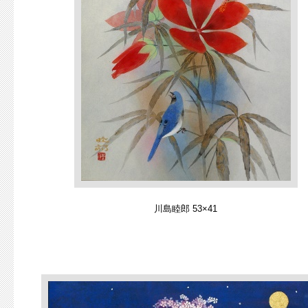
川島睦郎 53×41