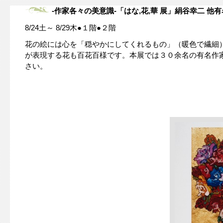
-作家各々の美意識-「はな,花,華 展」絹谷幸二 他
8/24土～ 8/29木●１階●２階
花の絵には心を「穏やかにしてくれるもの」（暖色で繊細
が表現する花も百花百様です。本展では３０余名の有名作家
さい。 ギャラリー和