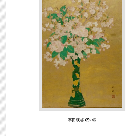
宇田萩邨 65×46