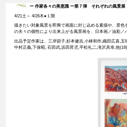
ー 作家各々の美意識 ー第７弾 それぞれの風景展
4/21土～ 4/26木●１階
描きたい対象風景を即興で画面に封じ込める素描や、景色
の夫々の個性により出来上がる風景画を、日本画／油彩／
出品予定作家は、三岸節子,杉本健吉,小林和作,織田広喜,五
中村正義,下保昭, 石田武,浜田昇児,平松礼二,滝沢具幸,他(18