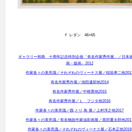
Ｆ レダン 46×65
ギャラリー和商 十周年記念特別企画「有名作家秀作展」／日本
画・版画」2012
作家各々の美意識／それぞれのヴィーナス展／稲垣孝二他201
有名作家秀作展／池田遙邨他2014
有名作家秀作展／中根寛他2015
有名作家秀作展／Ｌ フジタ他2016
作家各々の美意識／酉,とり,鳥 展／上村淳之他2017
作家各々の美意識／有名物故作家油彩画展／黒田重太郎他201
作家各々の美意識／それぞれのヴィーナス展／石本正他2018