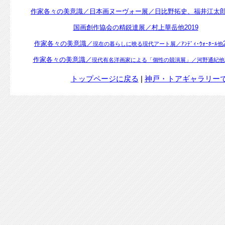
作家各々の美意識／日本画ヌーヴォー展／日比野拓史、福井江太郎2
国画創作協会の精鋭達展／村上華岳他2019
作家各々の美意識／
現在の暮らしに映る現代アート展／ｱﾝﾃﾞｨ･ｳｫｰﾎｰﾙ他
作家各々の美意識／
現代有名洋画家による「個性の競演展」／河野通紀他
トップページに戻る
|
神戸・トアギャラリー