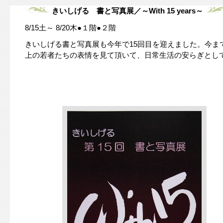
きいしげる 書と写真展／～With 15 years～
8/15土～ 8/20木●１階●２階
きいしげる書と写真展も今年で15回目を迎えました。今
上の若者たちの表情を見て頂いて、日常生活の安らぎとしてく