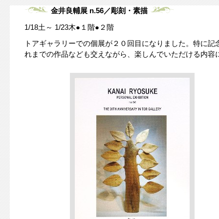
金井良輔展 n.56／彫刻・素描
1/18土～ 1/23木●１階●２階
トアギャラリーでの個展が２０回目になりました。特に記
れまでの作品なども交えながら、楽しんでいただける内容にし