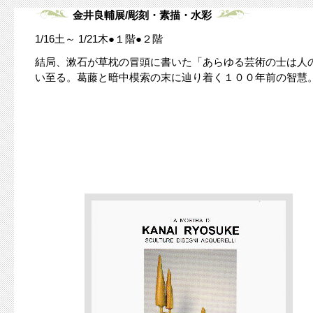
金井良輔展/彫刻・素描・水彩
1/16土～ 1/21木●１階●２階
結局、漱石が草枕の冒頭に書いた「あらゆる芸術の士は人
い至る。葛藤と暗中模索の末に辿り着く１００年前の智慧。