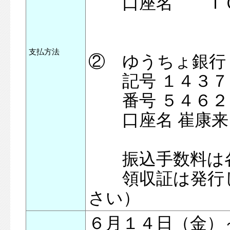
口座名 ＴＯＲ
ﾄｱｷﾞｬﾗ
支払方法
② ゆうちょ銀行
記号 １４３７
番号 ５４６２
口座名 崔康来（ｻ
振込手数料は
領収証は発行し
さい）
６月１４日（金）