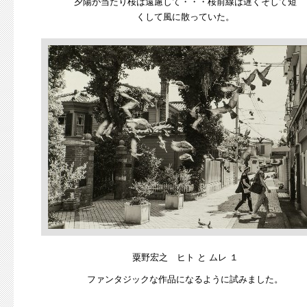
夕陽が当たり桜は遠慮して・・・桜前線は遅くそして短
くして風に散っていた。
粟野宏之 ヒト と ムレ １
ファンタジックな作品になるように試みました。