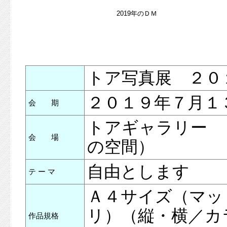
2019年のＤＭ
トア写真展 ２０
２０１９年７月１
会 期
トアギャラリー 
会 場
の空間）
自由とします
テ ー マ
Ａ４サイズ（マッ
リ）（縦・横／カ
作品規格