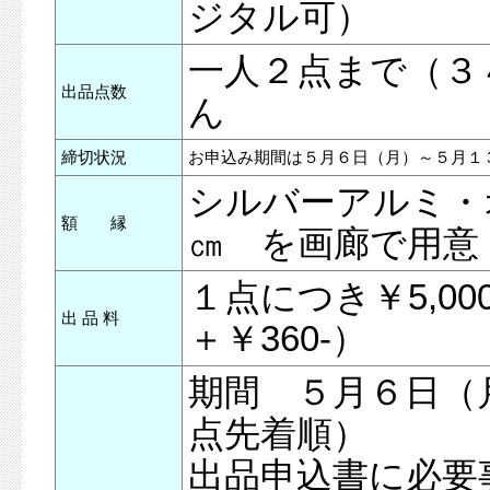
ジタル可）
一人２点まで（３
出品点数
ん
締切状況
お申込み期間は５月６日（月）～５月１
シルバーアルミ・オ
額 縁
㎝ を画廊で用意
１点につき￥5,0
出 品 料
＋￥360-）
期間 ５月６日（
点先着順）
出品申込書に必要