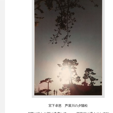
宮下卓悠 芦屋川の夕陽松