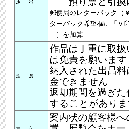
預り票と引換に
搬 出
郵便局のレターパック（
ターパック希望欄に「 v
－）を加算
作品は丁重に取扱
は免責を願います
納入された出品料
注 意
金できません
返却期間を過ぎた
することがありま
案内状の顧客様へ
置、展覧会をホー
宣 伝