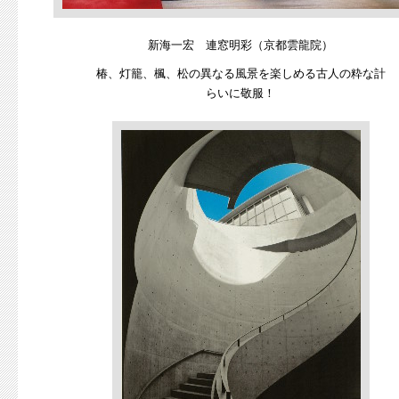
新海一宏 連窓明彩（京都雲龍院）
椿、灯籠、楓、松の異なる風景を楽しめる古人の粋な計
らいに敬服！