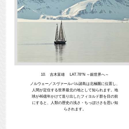
10. 吉木富雄 LAT.78°N ～銀世界へ～
ノルウェー／スヴァールバル諸島は北極圏に位置し、
人間が定住する世界最北の地として知られます。地
球が46億年かけて造り出したフィヨルド群を目の前
にすると、人類の歴史の浅さ・ちっぽけさを思い知
らされます。