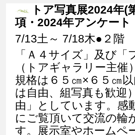
トア写真展2024年(
項・2024年アンケー
7/13土～ 7/18木●２階
「Ａ４サイズ」及び「
（トアギャラリー主催
規格は６５㎝×６５㎝
は自由、組写真も歓迎
由」としています。感
にご覧頂いて交流の輪
す。展示室やホームペ