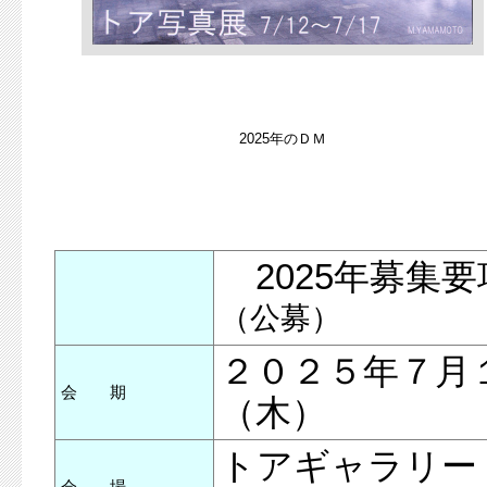
2025年のＤＭ
2025年募集
（公募）
２０２５年７月
会 期
（木）
トアギャラリー
会 場