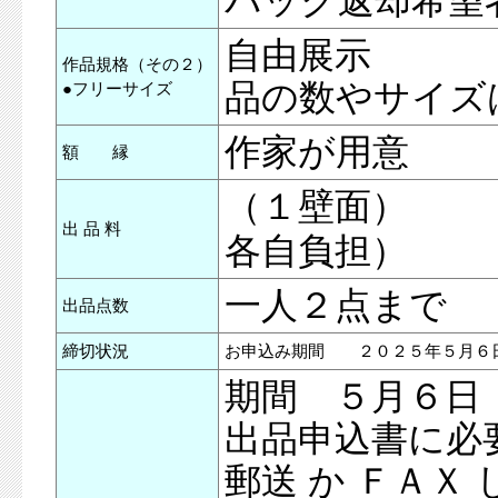
パック返却希望者
自由展示 ６
作品規格（その２）
品の数やサイズ
●フリーサイズ
作家が用意
額 縁
（１壁面） ￥7
出 品 料
各自負担）
一人２点まで
出品点数
締切状況
お申込み期間 ２０２５年５月６
期間 ５月６日
出品申込書に必
郵送 か ＦＡＸ