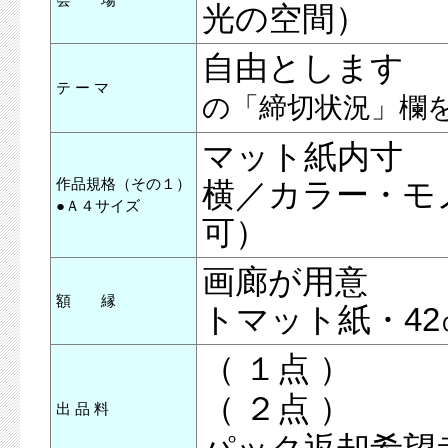
光の空間）
自由としま
テ ー マ
の「締切状況」欄
マット紙内寸 
作品規格（その１）
横／カラー・モ
●Ａ４サイズ
可）
画廊が用意 
額 縁
トマット紙・42
（ １点 ） ￥
（ ２点 ） ￥
出 品 料